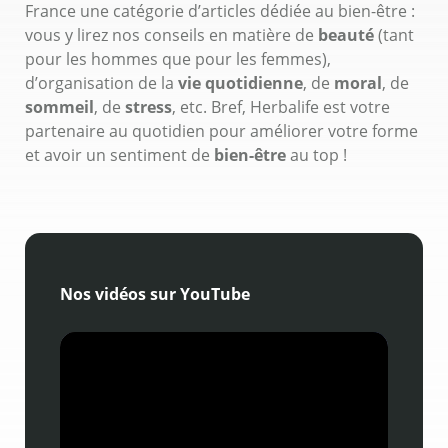
France une catégorie d’articles dédiée au bien-être :
vous y lirez nos conseils en matière de
beauté
(tant
pour les hommes que pour les femmes),
d’organisation de la
vie quotidienne
, de
moral
, de
sommeil
, de
stress
, etc. Bref, Herbalife est votre
partenaire au quotidien pour améliorer votre forme
et avoir un sentiment de
bien-être
au top !
Nos vidéos sur YouTube