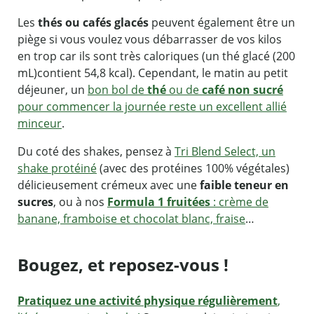
Les
thés ou cafés glacés
peuvent également être un
piège si vous voulez vous débarrasser de vos kilos
en trop car ils sont très caloriques (un thé glacé (200
mL)contient 54,8 kcal). Cependant, le matin au petit
déjeuner, un
bon bol de
thé
ou de
café non sucré
pour commencer la journée reste un excellent allié
minceur
.
Du coté des shakes, pensez à
Tri Blend Select, un
shake protéiné
(avec des protéines 100% végétales)
délicieusement crémeux avec une
faible teneur en
sucres
, ou à nos
Formula 1 fruitées
: crème de
banane, framboise et chocolat blanc, fraise
…
Bougez, et reposez-vous !
Pratiquez une activité physique régulièrement
,