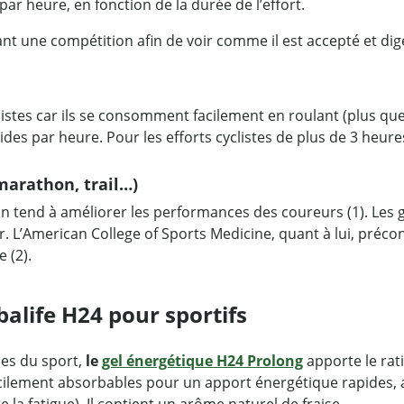
ar heure, en fonction de la durée de l’effort.
avant une compétition afin de voir comme il est accepté et di
istes car ils se consomment facilement en roulant (plus que 
s par heure. Pour les efforts cyclistes de plus de 3 heur
marathon, trail…)
on tend à améliorer les performances des coureurs (1). Les
. L’American College of Sports Medicine, quant à lui, préco
 (2).
alife H24 pour sportifs
ues du sport,
le
gel énergétique H24 Prolong
apporte le rati
lement absorbables pour un apport énergétique rapides, ai
 la fatigue). Il contient un arôme naturel de fraise.